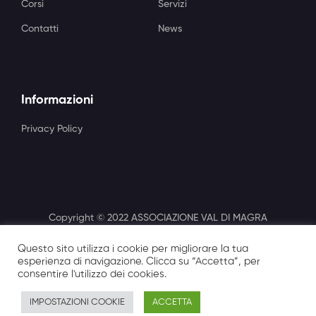
Corsi
Servizi
Contatti
News
Informazioni
Privacy Policy
Copyright © 2022 ASSOCIAZIONE VAL DI MAGRA
FORMAZIONE - Via Falcinello 1, 19038 Sarzana (SP) -
Questo sito utilizza i cookie per migliorare la tua
P.I.01159820115
esperienza di navigazione. Clicca su “Accetta”, per
Powered by LIVELLOUNO
consentire l'utilizzo dei cookies.
IMPOSTAZIONI COOKIE
ACCETTA