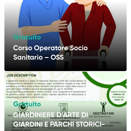
Gratuito
Corso Operatore Socio
Sanitario – OSS
Gratuito
GIARDINIERE D’ARTE DI
31 Studenti
GIARDINI E PARCHI STORICI-