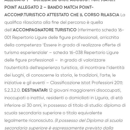
POINT
ALLEGATO 2 – BANDO MATCH POINT-
ACCOMP.TURISTICO
ATTESTATO CHE IL CORSO RILASCIA
La
qualifica rilasciata alla fine del percorso è quella
dell’
ACCOMPAGNATORE TURISTICO
(riferimento scheda 16-
001 Repertorio Ligure delle figure professionali, arricchita
della competenza ‘Essere in grado di realizzare offerte di
turismo esperienziale’ – scheda 16-038 Repertorio Ligure
delle figure professionali – in grado di valorizzare
l’autenticità dell’esperienza turistica, di incontrare l’identità
dei luoghi, di conoscerne la storia, le tradizioni, l’arte, le
iniziative e gli eventi – Classificazione Istat Professioni 2011:
5.2.3.2.0.
DESTINATARI
12 giovani maggiorenni disoccupati,
inoccupati o inattivi, residenti o domiciliati in Liguria, di età
inferiore ai 30 anni, in possesso di titolo di studio: diploma di
scuola secondaria superiore o titolo equivalente
legalmente riconosciuto.
(Il possesso del Diploma di scuola
secondaria superiore è espressamente previsto dalla