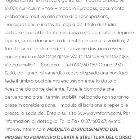
regola con la normativa vigente sull’imposta di bollo (€
16,00); curriculum vitae – modello Europass; documento
probatorio relativo allo stato di disoccupazione,
inoccupazione e inattività; copia del titolo di studio;
dichiarazione attestante residenza e/o domicilio in Regione
Liguria; copia documento di identità in corso di validità; 2
foto tessera. Le domande di iscrizione dovranno essere
consegnate a: ASSOCIAZIONE VAL DIMAGRA FORMAZIONE,
Via Falcinello 1 – Sarzana – Tel 0187/603167. Orario: 9.30-
12.30, dal lunedì al venerdì. In caso di spedizione non farà
fede il timbro postale ma esclusivamente la data di
ricezione da parte dell’ente. Tutte le domande che
perverranno oltre i termini stabiliti nel bando non saranno
prese in considerazione. Il modulo di iscrizione è reperibile
presso la sede dell’Ente o sul sito (www.avmform.com). Per
informazioni di dettaglio: Tel. e Fax 0187/603167; e-mail:
info@avmform.com
MODALITÀ DI SVOLGIMENTO DEL
PROGETTO FORMATIVO
DURATA E STRUTTURA DEL CORSO