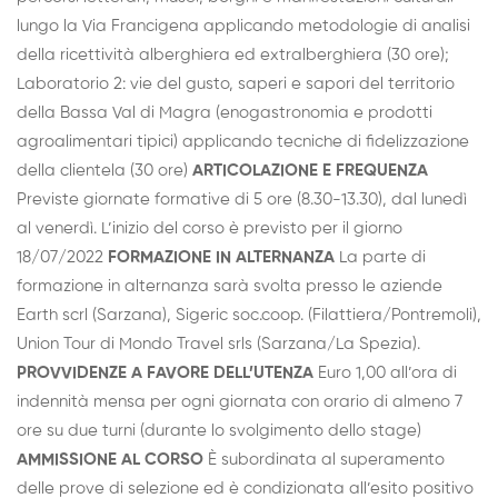
lungo la Via Francigena applicando metodologie di analisi
della ricettività alberghiera ed extralberghiera (30 ore);
Laboratorio 2: vie del gusto, saperi e sapori del territorio
della Bassa Val di Magra (enogastronomia e prodotti
agroalimentari tipici) applicando tecniche di fidelizzazione
della clientela (30 ore)
ARTICOLAZIONE E FREQUENZA
Previste giornate formative di 5 ore (8.30-13.30), dal lunedì
al venerdì. L’inizio del corso è previsto per il giorno
18/07/2022
FORMAZIONE IN ALTERNANZA
La parte di
formazione in alternanza sarà svolta presso le aziende
Earth scrl (Sarzana), Sigeric soc.coop. (Filattiera/Pontremoli),
Union Tour di Mondo Travel srls (Sarzana/La Spezia).
PROVVIDENZE A FAVORE DELL’UTENZA
Euro 1,00 all’ora di
indennità mensa per ogni giornata con orario di almeno 7
ore su due turni (durante lo svolgimento dello stage)
AMMISSIONE AL CORSO
È subordinata al superamento
delle prove di selezione ed è condizionata all’esito positivo